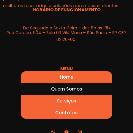
melhores resultados e soluções para nossos clientes.
HORÁRIO DE FUNCIONAMENTO
De Segunda a Sexta-Feira – das 8h as 18h
Rua Curuça, 904 – Sala 03 Vila Maria – São Paulo – SP CEP:
02120-001
MENU
Home
Quem Somos
Serviços
Contatos
W
Y
I